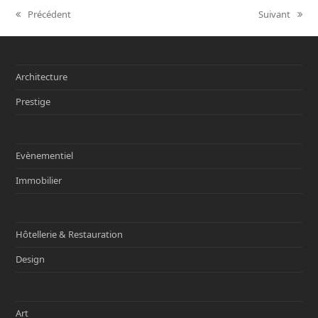
Précédent
Suivant
previous
next
post:
post:
Architecture
Prestige
Evènementiel
Immobilier
Hôtellerie & Restauration
Design
Art