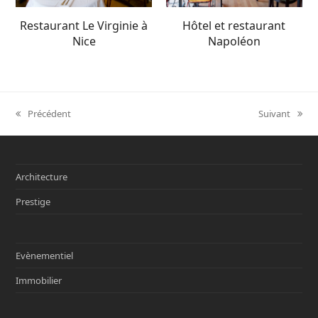
Restaurant Le Virginie à
Hôtel et restaurant
Nice
Napoléon
Précédent
Suivant
previous
next
post:
post:
Architecture
Prestige
Evènementiel
Immobilier