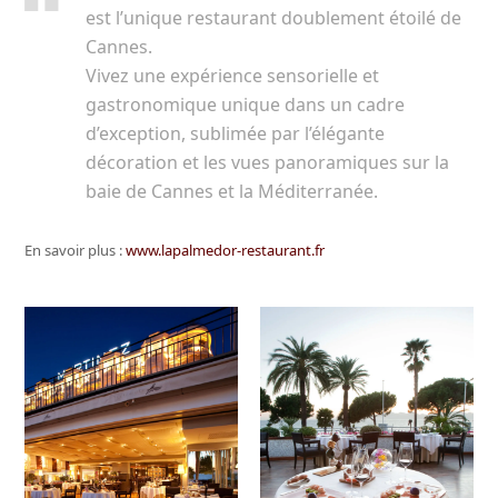
est l’unique restaurant doublement étoilé de
Cannes.
Vivez une expérience sensorielle et
gastronomique unique dans un cadre
d’exception, sublimée par l’élégante
décoration et les vues panoramiques sur la
baie de Cannes et la Méditerranée.
En savoir plus :
www.lapalmedor-restaurant.fr